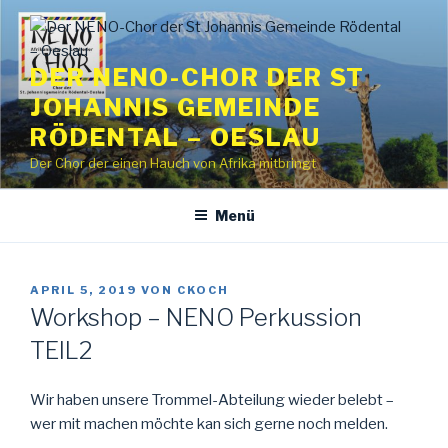
Zum
Inhalt
springen
DER NENO-CHOR DER ST
JOHANNIS GEMEINDE
RÖDENTAL – OESLAU
Der Chor der einen Hauch von Afrika mitbringt
Menü
VERÖFFENTLICHT
APRIL 5, 2019
VON
CKOCH
AM
Workshop – NENO Perkussion
TEIL2
Wir haben unsere Trommel-Abteilung wieder belebt –
wer mit machen möchte kan sich gerne noch melden.