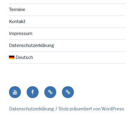
Termine
Kontakt
Impressum
Datenschutzerklärung
Deutsch
Youtube
facebook
NENO
Deutsch
Seite
in
Datenschutzerklärung
Stolz präsentiert von WordPress
der
Gemeinde