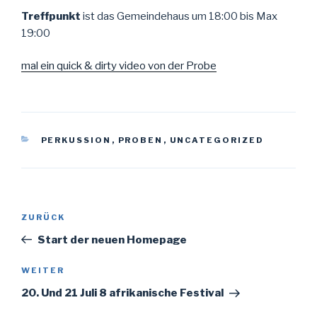
Treffpunkt
ist das Gemeindehaus um 18:00 bis Max
19:00
mal ein quick & dirty video von der Probe
KATEGORIEN
PERKUSSION
,
PROBEN
,
UNCATEGORIZED
Beitragsnavigation
Vorheriger
ZURÜCK
Beitrag
Start der neuen Homepage
Nächster
WEITER
Beitrag
20. Und 21 Juli 8 afrikanische Festival