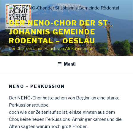
Zum
Inhalt
springen
DER NENO-CHOR DER ST
JOHANNIS GEMEINDE
RÖDENTAL – OESLAU
Der Chor der einen Hauch von Afrika mitbringt
Menü
NENO – PERKUSSION
Der NENO-Chor hatte schon von Beginn an eine starke
Perkussionsgruppe,
doch wie der Zeitenlauf so ist, einige gingen aus dem
Chor, keine neuen Perkussions-Anhänger kamen und die
Alten sagten warum noch groß Proben.