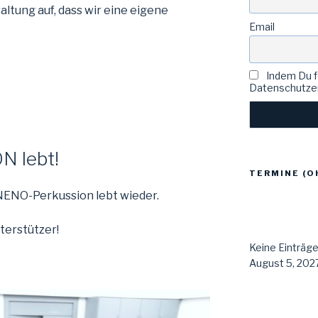
altung auf, dass wir eine eigene
Email
Indem Du fo
Datenschutzer
 lebt!
TERMINE (O
 NENO-Perkussion lebt wieder.
terstützer!
Keine Einträg
August 5, 2027