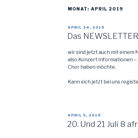
MONAT:
APRIL 2019
VERÖFFENTLICHT
APRIL 24, 2019
AM
Das NEWSLETTER -
wir sind jetzt auch mit einem
also Konzert Informationen 
Chor haben möchte.
Kann sich jetzt bei uns regist
VERÖFFENTLICHT
APRIL 5, 2019
AM
20. Und 21 Juli 8 af