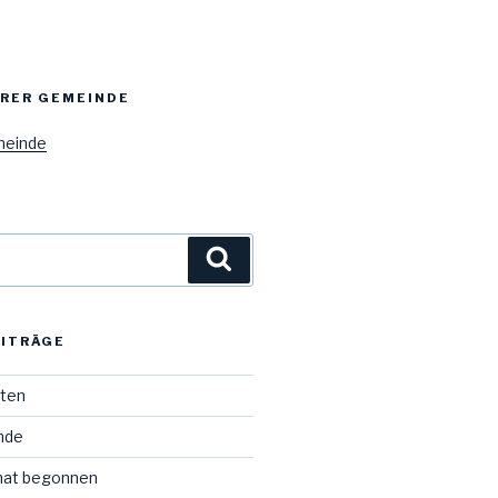
ERER GEMEINDE
meinde
Suchen
EITRÄGE
iten
Ende
hat begonnen