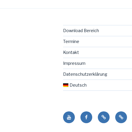
Download Bereich
Termine
Kontakt
Impressum
Datenschutzerklärung
Deutsch
Youtube
facebook
NENO
De
Seite
in