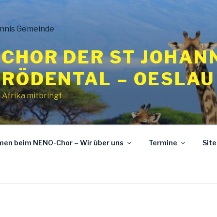
CHOR DER ST JOHAN
 RÖDENTAL – OESLAU
 Afrika mitbringt
mmen beim NENO-Chor – Wir über uns
Termine
Sit