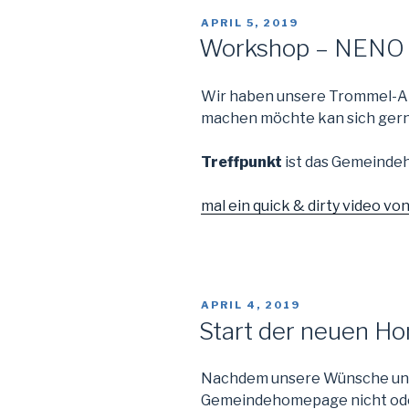
VERÖFFENTLICHT
APRIL 5, 2019
AM
Workshop – NENO 
Wir haben unsere Trommel-Ab
machen möchte kan sich gern
Treffpunkt
ist das Gemeindeh
mal ein quick & dirty video vo
VERÖFFENTLICHT
APRIL 4, 2019
AM
Start der neuen 
Nachdem unsere Wünsche und 
Gemeindehomepage nicht oder