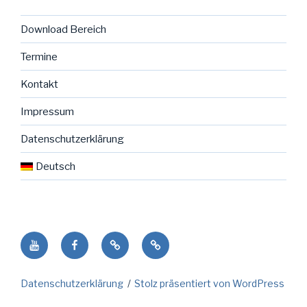
Download Bereich
Termine
Kontakt
Impressum
Datenschutzerklärung
Deutsch
Youtube
facebook
NENO
Deutsch
Seite
in
Datenschutzerklärung
Stolz präsentiert von WordPress
der