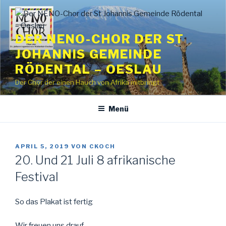
Zum
Inhalt
springen
DER NENO-CHOR DER ST
JOHANNIS GEMEINDE
RÖDENTAL – OESLAU
Der Chor der einen Hauch von Afrika mitbringt
Menü
VERÖFFENTLICHT
APRIL 5, 2019
VON
CKOCH
AM
20. Und 21 Juli 8 afrikanische
Festival
So das Plakat ist fertig
Wir freuen uns drauf