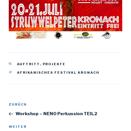
KATEGORIEN
AUFTRITT
,
PROJEKTE
SCHLAGWÖRTER
AFRIKANISCHES FESTIVAL KRONACH
Beitragsnavigation
Vorheriger
ZURÜCK
Beitrag
Workshop – NENO Perkussion TEIL2
Nächster
WEITER