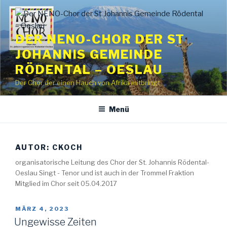
Zum
Inhalt
springen
DER NENO-CHOR DER ST
JOHANNIS GEMEINDE
RÖDENTAL – OESLAU
Der Chor der einen Hauch von Afrika mitbringt
Menü
AUTOR:
CKOCH
organisatorische Leitung des Chor der St. Johannis Rödental-
Oeslau Singt - Tenor und ist auch in der Trommel Fraktion
Mitglied im Chor seit 05.04.2017
VERÖFFENTLICHT
MÄRZ 4, 2023
AM
Ungewisse Zeiten