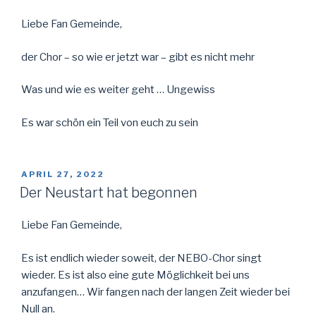
Liebe Fan Gemeinde,
der Chor – so wie er jetzt war – gibt es nicht mehr
Was und wie es weiter geht … Ungewiss
Es war schön ein Teil von euch zu sein
VERÖFFENTLICHT
APRIL 27, 2022
AM
Der Neustart hat begonnen
Liebe Fan Gemeinde,
Es ist endlich wieder soweit, der NEBO-Chor singt
wieder. Es ist also eine gute Möglichkeit bei uns
anzufangen… Wir fangen nach der langen Zeit wieder bei
Null an.