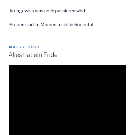
Ja ungewiss was noch passieren wird
Proben sind im Moment nicht in Rödental
VERÖFFENTLICHT
MAI 22, 2022
AM
Alles hat ein Ende