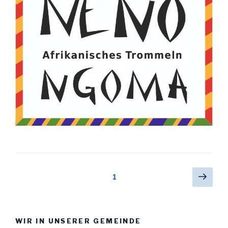
Beitragsnavigation
Näch
Seite
1
Seit
WIR IN UNSERER GEMEINDE