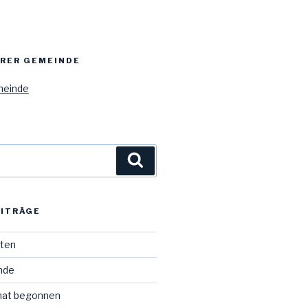
ERER GEMEINDE
meinde
Suchen
EITRÄGE
iten
Ende
hat begonnen