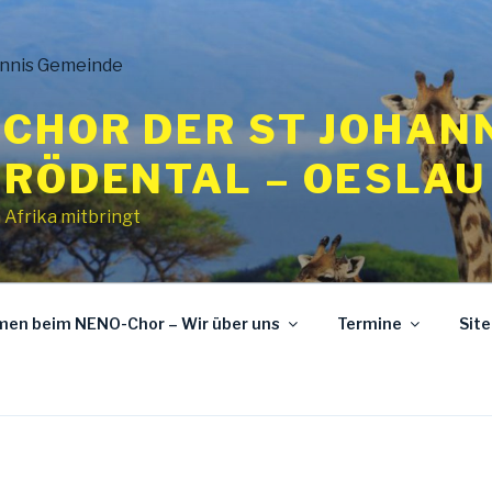
CHOR DER ST JOHAN
 RÖDENTAL – OESLAU
 Afrika mitbringt
mmen beim NENO-Chor – Wir über uns
Termine
Sit