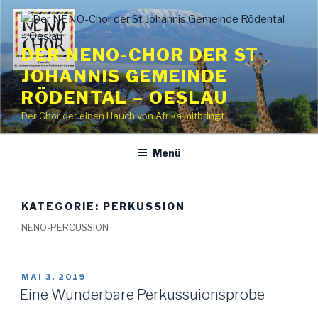
Zum
Inhalt
springen
DER NENO-CHOR DER ST
JOHANNIS GEMEINDE
RÖDENTAL – OESLAU
Der Chor der einen Hauch von Afrika mitbringt
Menü
KATEGORIE:
PERKUSSION
NENO-PERCUSSION
VERÖFFENTLICHT
MAI 3, 2019
AM
Eine Wunderbare Perkussuionsprobe