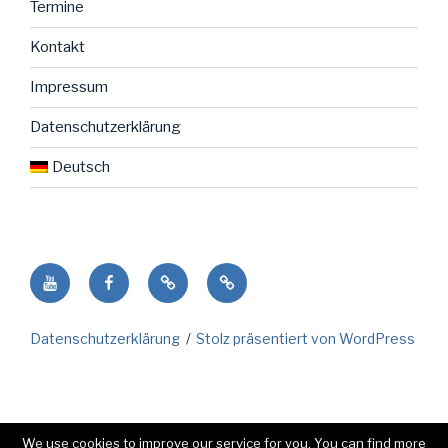
Termine
Kontakt
Impressum
Datenschutzerklärung
Deutsch
Youtube
facebook
NENO
Deutsch
Seite
in
Datenschutzerklärung
Stolz präsentiert von WordPress
der
Gemeinde
We use cookies to improve our service for you. You can find more