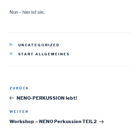
Nun – hier ist sie.
KATEGORIEN
UNCATEGORIZED
SCHLAGWÖRTER
START ALLGEMEINES
Beitragsnavigation
Vorheriger
ZURÜCK
Beitrag
NENO-PERKUSSION lebt!
Nächster
WEITER
Beitrag
Workshop – NENO Perkussion TEIL2