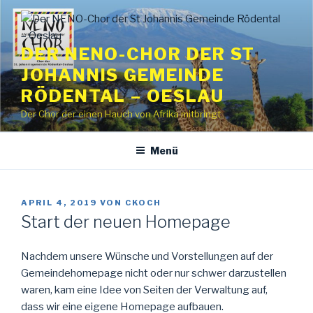
Zum
Inhalt
springen
DER NENO-CHOR DER ST
JOHANNIS GEMEINDE
RÖDENTAL – OESLAU
Der Chor der einen Hauch von Afrika mitbringt
Menü
VERÖFFENTLICHT
APRIL 4, 2019
VON
CKOCH
AM
Start der neuen Homepage
Nachdem unsere Wünsche und Vorstellungen auf der
Gemeindehomepage nicht oder nur schwer darzustellen
waren, kam eine Idee von Seiten der Verwaltung auf,
dass wir eine eigene Homepage aufbauen.