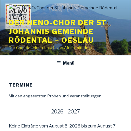
Zum
Inhalt
springen
DER NENO-CHOR DER ST
JOHANNIS GEMEINDE
RÖDENTAL – OESLAU
Der Chor der einen Hauch von Afrika mitbringt
Menü
TERMINE
Mit den angesetzten Proben und Veranstalltungen
2026 - 2027
Keine Einträge vom August 8, 2026 bis zum August 7,