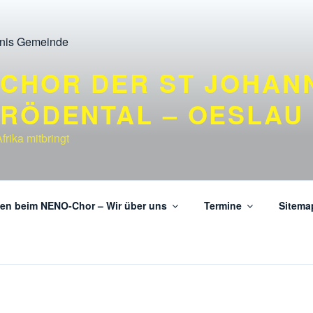
CHOR DER ST JOHAN
 RÖDENTAL – OESLAU
rika mitbringt
men beim NENO-Chor – Wir über uns
Termine
Sitema