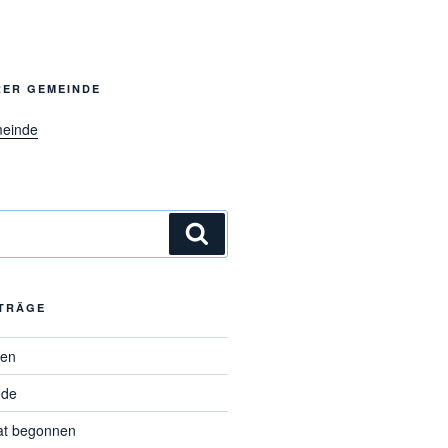
RER GEMEINDE
meinde
Suchen
ITRÄGE
ten
nde
at begonnen