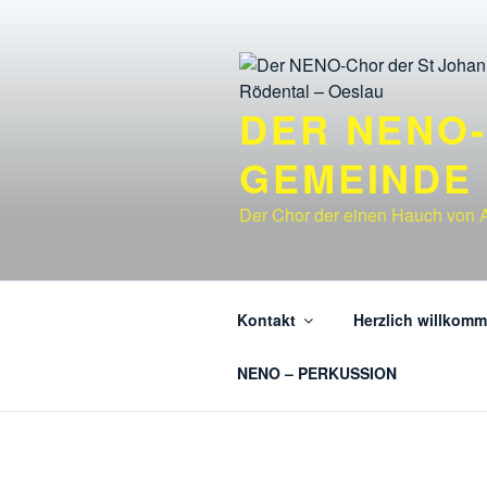
Zum
Inhalt
springen
DER NENO-
GEMEINDE
Der Chor der einen Hauch von Af
Kontakt
Herzlich willkom
NENO – PERKUSSION