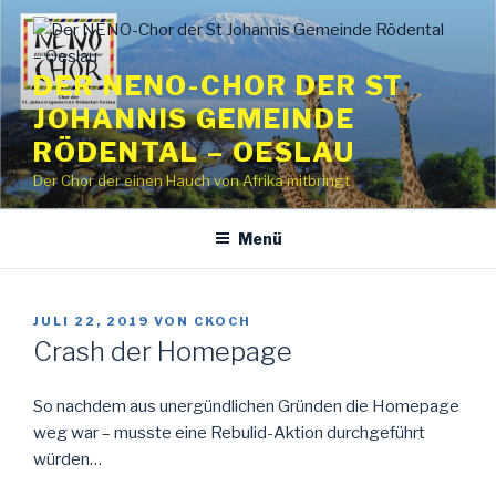
Zum
Inhalt
springen
DER NENO-CHOR DER ST
JOHANNIS GEMEINDE
RÖDENTAL – OESLAU
Der Chor der einen Hauch von Afrika mitbringt
Menü
VERÖFFENTLICHT
JULI 22, 2019
VON
CKOCH
AM
Crash der Homepage
So nachdem aus unergündlichen Gründen die Homepage
weg war – musste eine Rebulid-Aktion durchgeführt
würden…