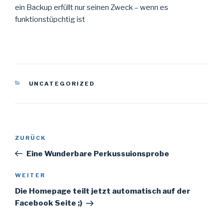
ein Backup erfüllt nur seinen Zweck – wenn es
funktionstüpchtig ist
KATEGORIEN
UNCATEGORIZED
Beitragsnavigation
Vorheriger
ZURÜCK
Beitrag
Eine Wunderbare Perkussuionsprobe
Nächster
WEITER
Beitrag
Die Homepage teilt jetzt automatisch auf der
Facebook Seite ;)