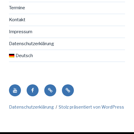
Termine
Kontakt
Impressum
Datenschutzerklärung
Deutsch
Youtube
facebook
NENO
Deutsch
Seite
in
Datenschutzerklärung
Stolz präsentiert von WordPress
der
Gemeinde