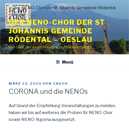
Zum
Inhalt
springen
DER NENO-CHOR DER ST
JOHANNIS GEMEINDE
RÖDENTAL – OESLAU
Der Chor der einen Hauch von Afrika mitbringt
Menü
VERÖFFENTLICHT
MÄRZ 13, 2020
VON
CKOCH
AM
CORONA und die NENOs
Auf Grund der Empfehlung Veranstaltungen zu meiden,
haben wir bis auf weiteres die Proben für NENO-Chor
sowie NENO-Ngoma ausgesetzt.