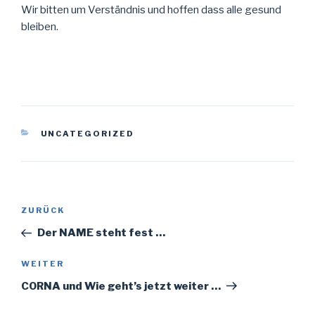
Wir bitten um Verständnis und hoffen dass alle gesund
bleiben.
KATEGORIEN
UNCATEGORIZED
Beitragsnavigation
Vorheriger
ZURÜCK
Beitrag
Der NAME steht fest …
Nächster
WEITER
Beitrag
CORNA und Wie geht’s jetzt weiter …