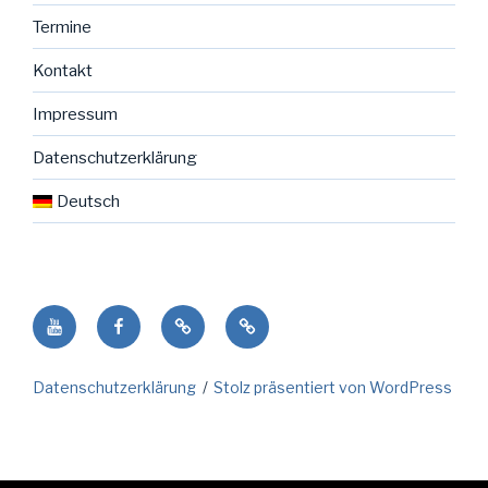
Termine
Kontakt
Impressum
Datenschutzerklärung
Deutsch
Youtube
facebook
NENO
Deutsch
Seite
in
Datenschutzerklärung
Stolz präsentiert von WordPress
der
Gemeinde