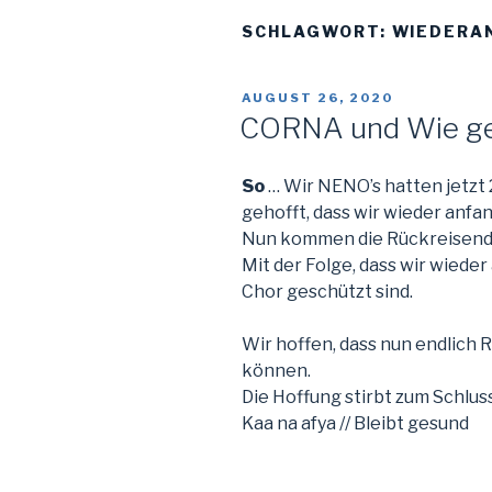
SCHLAGWORT:
WIEDERA
VERÖFFENTLICHT
AUGUST 26, 2020
AM
CORNA und Wie geht
So
… Wir NENO’s hatten jetzt 
gehofft, dass wir wieder anf
Nun kommen die Rückreisend
Mit der Folge, dass wir wieder
Chor geschützt sind.
Wir hoffen, dass nun endlich 
können.
Die Hoffung stirbt zum Schluss
Kaa na afya // Bleibt gesund