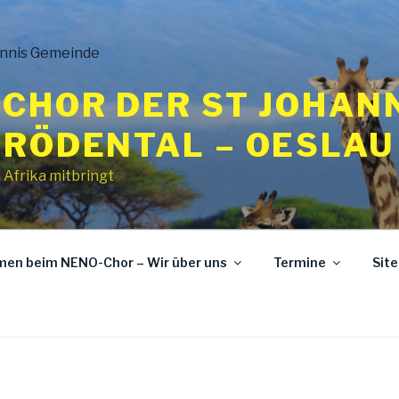
CHOR DER ST JOHAN
 RÖDENTAL – OESLAU
 Afrika mitbringt
mmen beim NENO-Chor – Wir über uns
Termine
Sit