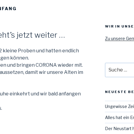
NFANG
WIR IN UNS
’s jetzt weiter …
Zu unsere Ge
2 kleine Proben und hatten endlich
angen können.
en und bringen CORONA wieder mit.
Suche
 aussetzen, damit wir unsere Alten im
nach:
NEUESTE B
Ruhe einkehrt und wir bald anfangen
Ungewisse Ze
.
Alles hat ein 
Der Neustart 