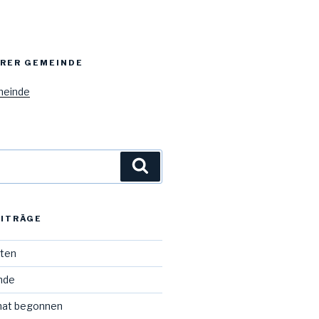
ERER GEMEINDE
meinde
Suchen
EITRÄGE
iten
Ende
hat begonnen