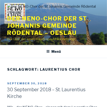
Zum
Inhalt
springen
DER NENO-CHOR DER ST
JOHANNIS GEMEINDE
RÖDENTAL – OESLAU
Der Chor der einen Hauch von Afrika mitbringt
Menü
SCHLAGWORT:
LAURENTIUS CHOR
VERÖFFENTLICHT
SEPTEMBER 30, 2018
AM
30 September 2018 – St. Laurentius
Kirche