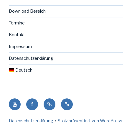
Download Bereich
Termine
Kontakt
Impressum
Datenschutzerklärung
Deutsch
Youtube
facebook
NENO
Deutsch
Seite
in
Datenschutzerklärung
Stolz präsentiert von WordPress
der