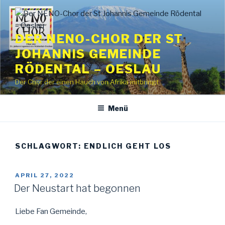
Zum
Inhalt
springen
DER NENO-CHOR DER ST
JOHANNIS GEMEINDE
RÖDENTAL – OESLAU
Der Chor der einen Hauch von Afrika mitbringt
Menü
SCHLAGWORT:
ENDLICH GEHT LOS
VERÖFFENTLICHT
APRIL 27, 2022
AM
Der Neustart hat begonnen
Liebe Fan Gemeinde,