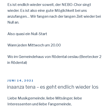
Es ist endlich wieder soweit, der NEBO-Chor singt
wieder. Es ist also eine gute Möglichkeit bei uns
anzufangen… Wir fangen nach der langen Zeit wieder bei
Null an.
Also quasi ein Null-Start
Wann jeden Mittwoch um 20.00
Wo im Gemeindehaus von Rödental oeslau (Beetecker 2
in Rödental)
VERÖFFENTLICHT
JUNI 14, 2021
AM
inaanza tena – es geht endlich wieder los
Liebe Musikgemeinde, liebe Mitsänger, liebe
Interessenten und liebe Fangemeinde,