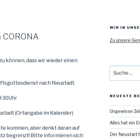
T
WIR IN UNS
ach CORONA
Zu unsere Ge
 zu können, dass wir wieder einen
Suche
nach:
ftsgottesdienst nach Neustadt.
NEUESTE B
9:30Uhr
Ungewisse Ze
ustadt (Ortangabe im Kalender)
Alles hat ein 
ste kommen, aber denkt daran auf
Der Neustart 
z begrenzt! Bitte informieren sich