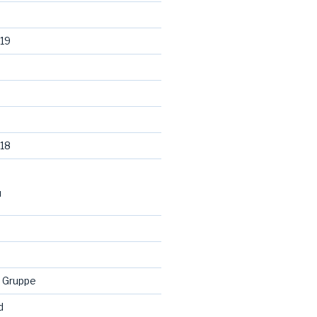
19
18
N
 Gruppe
d