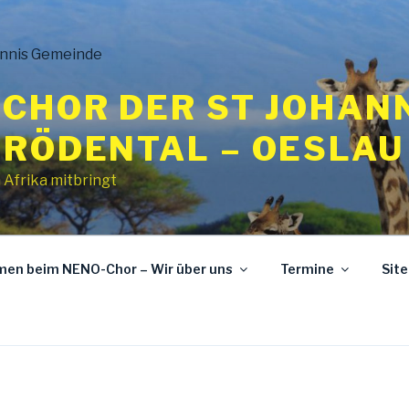
CHOR DER ST JOHAN
 RÖDENTAL – OESLAU
 Afrika mitbringt
mmen beim NENO-Chor – Wir über uns
Termine
Sit