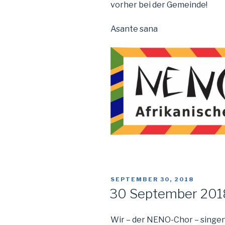
vorher bei der Gemeinde!
Asante sana
VERÖFFENTLICHT
SEPTEMBER 30, 2018
AM
30 September 2018 
Wir – der NENO-Chor – singe