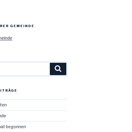
ERER GEMEINDE
meinde
Suchen
EITRÄGE
iten
Ende
hat begonnen