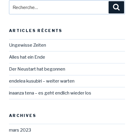
Recherche
Reche
pour
:
ARTICLES RÉCENTS
Ungewisse Zeiten
Alles hat ein Ende
Der Neustart hat begonnen
endelea kusubiri – weiter warten
inaanza tena – es geht endlich wieder los
ARCHIVES
mars 2023