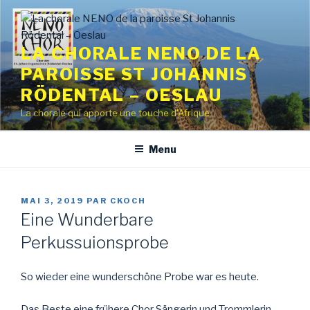
Aller
au
contenu
LA CHORALE NENO DE LA
principal
PAROISSE ST JOHANNIS
RÖDENTAL – OESLAU
La chorale qui apporte une touche d'Afrique
Menu
PUBLIÉ
MAI 3, 2019
PAR
CKOCH
LE
Eine Wunderbare
Perkussuionsprobe
So wieder eine wunderschöne Probe war es heute.
Das Beste eine frühere Chor Sängerin und Trommlerin