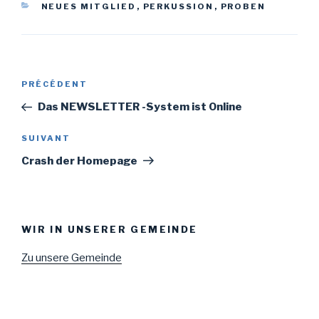
CATÉGORIES
NEUES MITGLIED
,
PERKUSSION
,
PROBEN
Navigation
Article
PRÉCÉDENT
de
précédent
Das NEWSLETTER -System ist Online
l’article
Article
SUIVANT
suivant
Crash der Homepage
WIR IN UNSERER GEMEINDE
Zu unsere Gemeinde