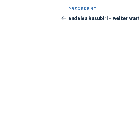
Navigation
Article
PRÉCÉDENT
de
précédent
endelea kusubiri – weiter war
l’article