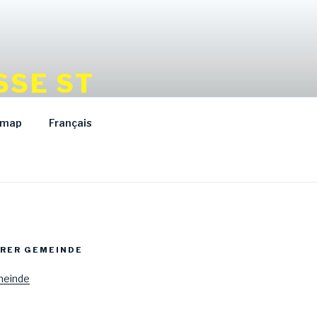
SSE ST
emap
Français
ERER GEMEINDE
meinde