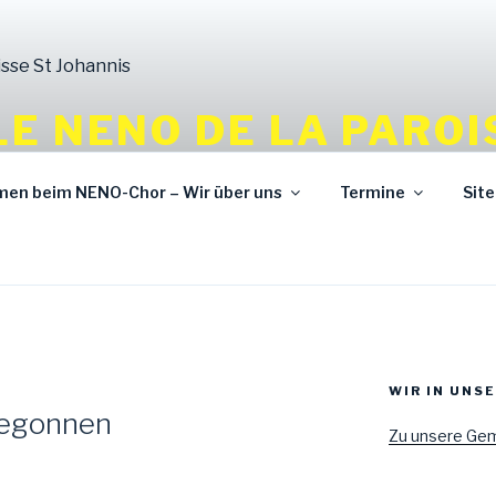
E NENO DE LA PAROI
 RÖDENTAL – OESLAU
mmen beim NENO-Chor – Wir über uns
Termine
Sit
uche d'Afrique
WIR IN UNS
begonnen
Zu unsere Ge