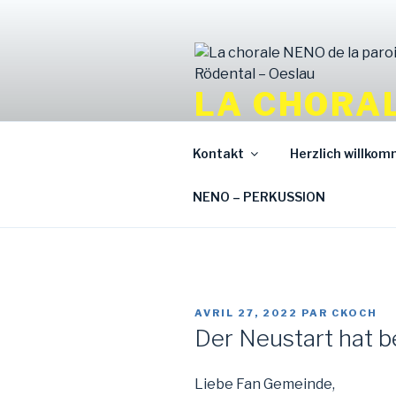
Aller
au
contenu
principal
LA CHORAL
JOHANNIS
Kontakt
Herzlich willko
La chorale qui apporte une to
NENO – PERKUSSION
PUBLIÉ
AVRIL 27, 2022
PAR
CKOCH
LE
Der Neustart hat 
Liebe Fan Gemeinde,