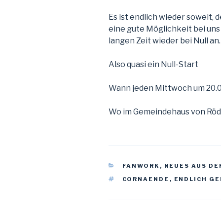
Es ist endlich wieder soweit, 
eine gute Möglichkeit bei un
langen Zeit wieder bei Null an.
Also quasi ein Null-Start
Wann jeden Mittwoch um 20.
Wo im Gemeindehaus von Röden
CATÉGORIES
FANWORK
,
NEUES AUS DE
ÉTIQUETTES
CORNAENDE
,
ENDLICH GE