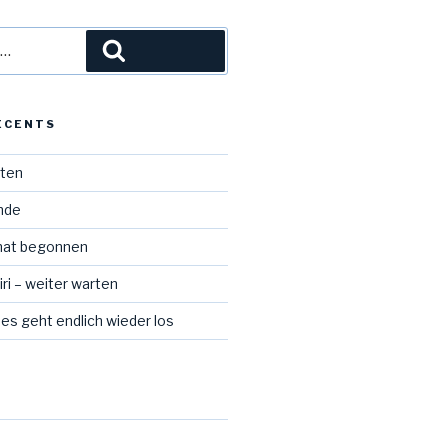
Recherche
ÉCENTS
iten
Ende
hat begonnen
ri – weiter warten
 es geht endlich wieder los