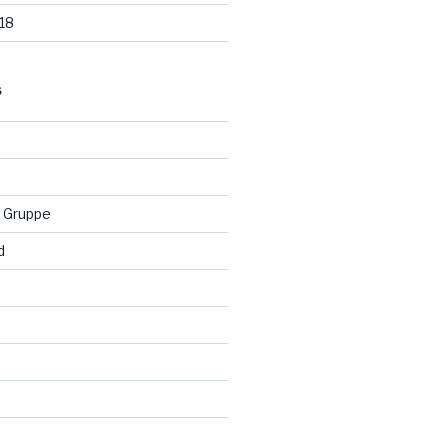
18
S
 Gruppe
d
d