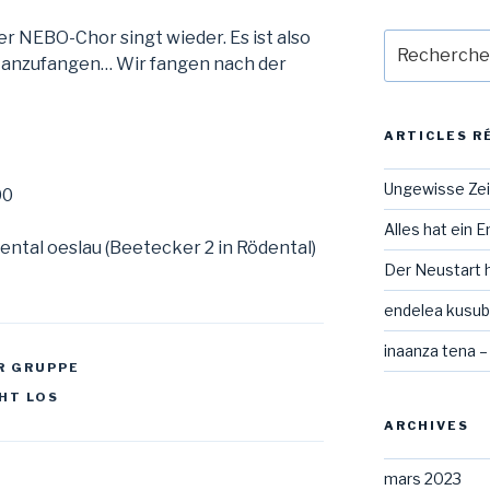
der NEBO-Chor singt wieder. Es ist also
Recherche
s anzufangen… Wir fangen nach der
pour
:
ARTICLES R
Ungewisse Ze
00
Alles hat ein 
tal oeslau (Beetecker 2 in Rödental)
Der Neustart 
endelea kusubi
inaanza tena –
R GRUPPE
HT LOS
ARCHIVES
mars 2023