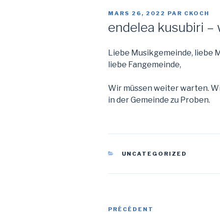
PUBLIÉ
MARS 26, 2022
PAR
CKOCH
LE
endelea kusubiri –
Liebe Musikgemeinde, liebe M
liebe Fangemeinde,
Wir müssen weiter warten. W
in der Gemeinde zu Proben.
CATÉGORIES
UNCATEGORIZED
Navigation
Article
PRÉCÉDENT