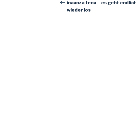
de
précédent
inaanza tena – es geht endlic
wieder los
l’article