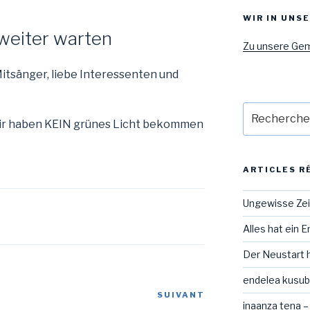
WIR IN UNS
 weiter warten
Zu unsere Ge
itsänger, liebe Interessenten und
Recherche
ir haben KEIN grünes Licht bekommen
pour
:
ARTICLES R
Ungewisse Ze
Alles hat ein 
Der Neustart 
endelea kusubi
SUIVANT
Article
inaanza tena –