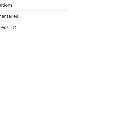
cations
mentaires
Press-FR