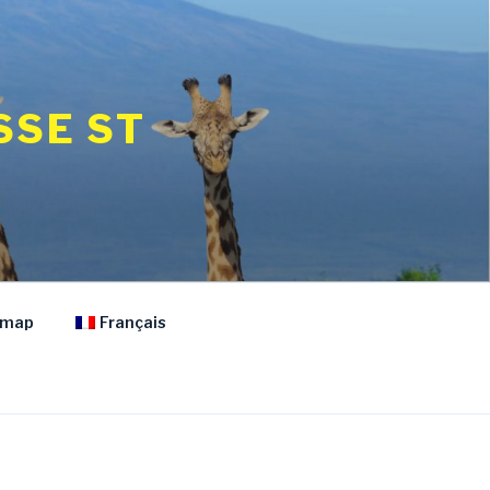
SSE ST
emap
Français