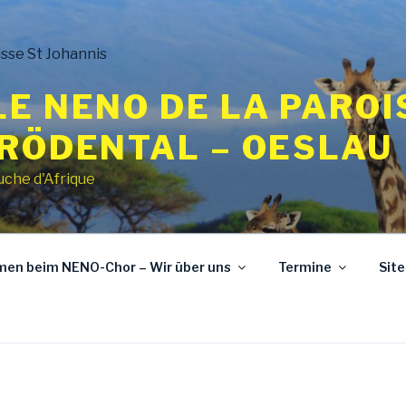
E NENO DE LA PAROI
 RÖDENTAL – OESLAU
uche d'Afrique
mmen beim NENO-Chor – Wir über uns
Termine
Sit