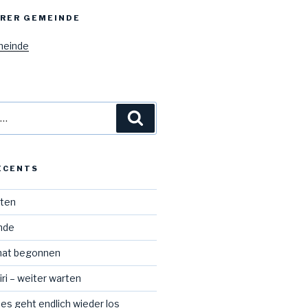
ERER GEMEINDE
meinde
Recherche
ÉCENTS
iten
Ende
hat begonnen
ri – weiter warten
 es geht endlich wieder los