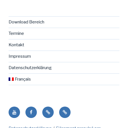
Download Bereich
Termine
Kontakt
Impressum
Datenschutzerklärung
Français
Youtube
facebook
NENO
Français
Seite
in