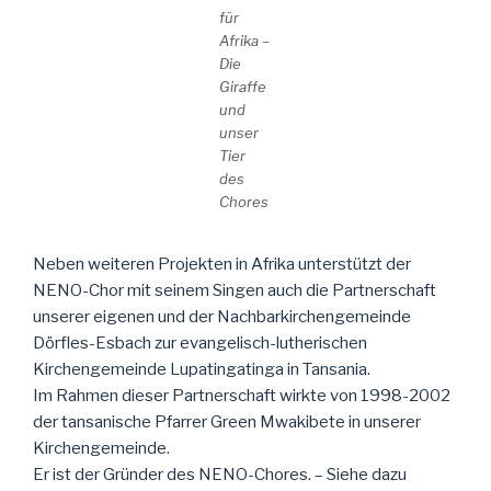
für
Afrika –
Die
Giraffe
und
unser
Tier
des
Chores
Neben weiteren Projekten in Afrika unterstützt der
NENO-Chor mit seinem Singen auch die Partnerschaft
unserer eigenen und der Nachbarkirchengemeinde
Dörfles-Esbach zur evangelisch-lutherischen
Kirchengemeinde Lupatingatinga in Tansania.
Im Rahmen dieser Partnerschaft wirkte von 1998-2002
der tansanische Pfarrer Green Mwakibete in unserer
Kirchengemeinde.
Er ist der Gründer des NENO-Chores. – Siehe dazu