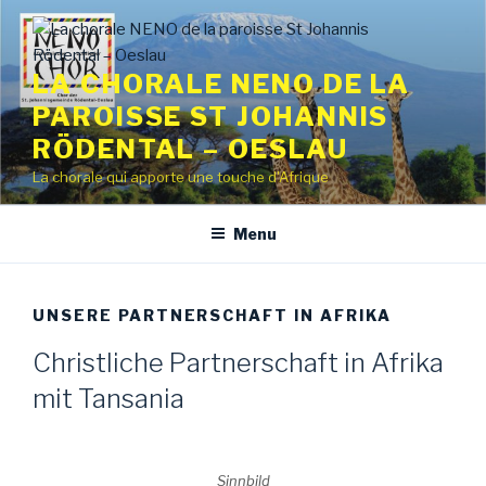
Aller
au
contenu
LA CHORALE NENO DE LA
principal
PAROISSE ST JOHANNIS
RÖDENTAL – OESLAU
La chorale qui apporte une touche d'Afrique
Menu
UNSERE PARTNERSCHAFT IN AFRIKA
Christliche Partnerschaft in Afrika
mit Tansania
Sinnbild