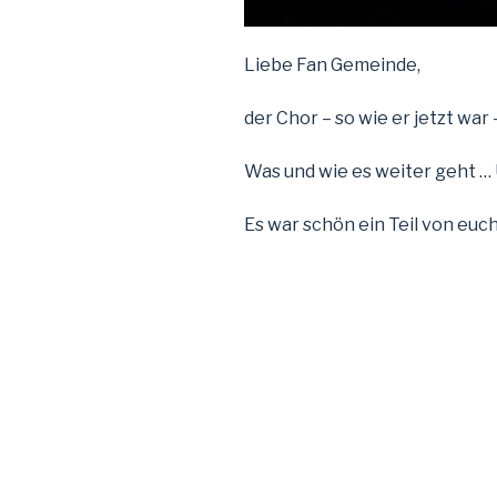
Liebe Fan Gemeinde,
der Chor – so wie er jetzt war 
Was und wie es weiter geht …
Es war schön ein Teil von euch