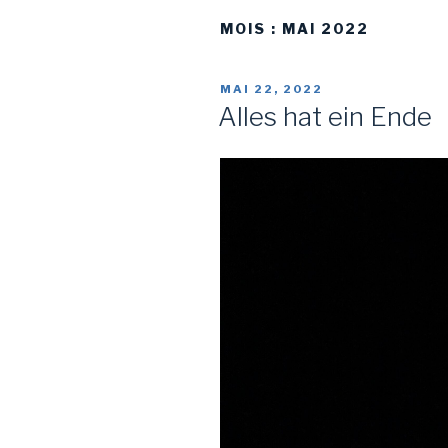
MOIS :
MAI 2022
PUBLIÉ
MAI 22, 2022
LE
Alles hat ein Ende