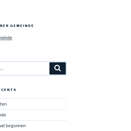
ERER GEMEINDE
meinde
Recherche
ÉCENTS
iten
Ende
hat begonnen