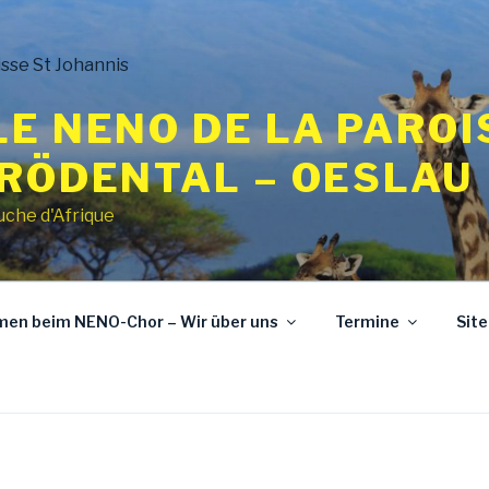
E NENO DE LA PAROI
 RÖDENTAL – OESLAU
uche d'Afrique
mmen beim NENO-Chor – Wir über uns
Termine
Sit