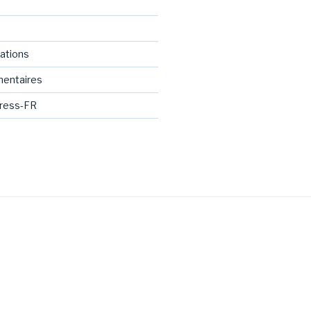
cations
mentaires
Press-FR