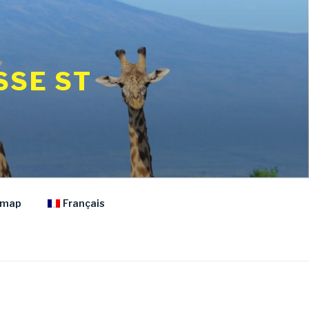
SSE ST
emap
Français