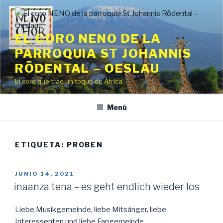
Saltar
al
contenido
EL CORO NENO DE LA
PARROQUIA ST JOHANNIS
RÖDENTAL – OESLAU
El coro que trae un toque de África.
Menú
ETIQUETA:
PROBEN
PUBLICADO
JUNIO 14, 2021
EL
inaanza tena – es geht endlich wieder los
Liebe Musikgemeinde, liebe Mitsänger, liebe
Interessenten und liebe Fangemeinde,