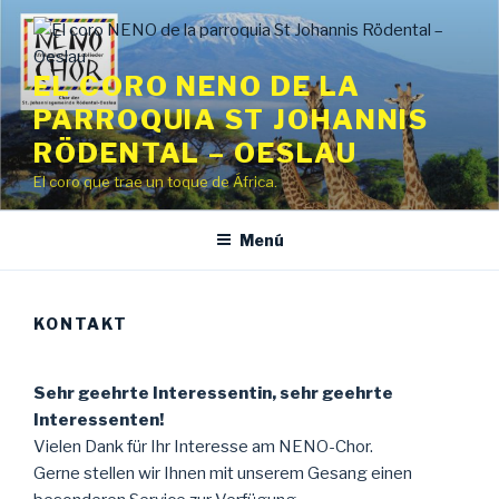
Saltar
al
contenido
EL CORO NENO DE LA
PARROQUIA ST JOHANNIS
RÖDENTAL – OESLAU
El coro que trae un toque de África.
Menú
KONTAKT
Sehr geehrte Interessentin, sehr geehrte
Interessenten!
Vielen Dank für Ihr Interesse am NENO-Chor.
Gerne stellen wir Ihnen mit unserem Gesang einen