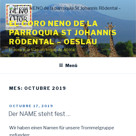
Saltar
al
contenido
EL CORO NENO DE LA
PARROQUIA ST JOHANNIS
RÖDENTAL – OESLAU
El coro que trae un toque de África.
Menú
MES:
OCTUBRE 2019
PUBLICADO
OCTUBRE 17, 2019
EL
Der NAME steht fest …
Wir haben einen Namen für unsere Trommelgruppe
gefunden: