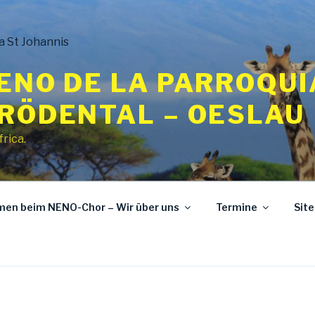
ENO DE LA PARROQUI
 RÖDENTAL – OESLAU
frica.
mmen beim NENO-Chor – Wir über uns
Termine
Sit