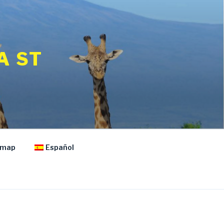
A ST
emap
Español