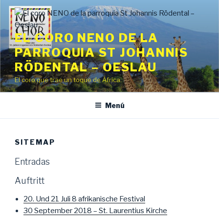
Saltar
al
contenido
EL CORO NENO DE LA
PARROQUIA ST JOHANNIS
RÖDENTAL – OESLAU
El coro que trae un toque de África.
Menú
SITEMAP
Entradas
Auftritt
20. Und 21 Juli 8 afrikanische Festival
30 September 2018 – St. Laurentius Kirche