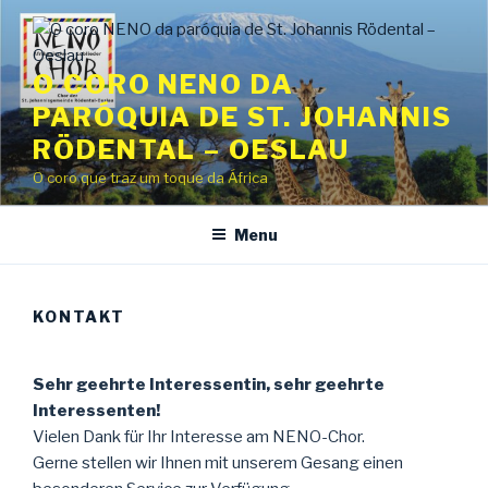
Saltar
para
o
O CORO NENO DA
conteúdo
PARÓQUIA DE ST. JOHANNIS
RÖDENTAL – OESLAU
O coro que traz um toque da África
Menu
KONTAKT
Sehr geehrte Interessentin, sehr geehrte
Interessenten!
Vielen Dank für Ihr Interesse am NENO-Chor.
Gerne stellen wir Ihnen mit unserem Gesang einen