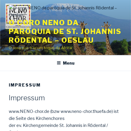
Saltar
para
o
O CORO NENO DA
conteúdo
PARÓQUIA DE ST. JOHANNIS
RÖDENTAL – OESLAU
O coro que traz um toque da África
Menu
IMPRESSUM
Impressum
www.NENO-chor.de (bzw www.neno-chor.thuefa.de) ist
die Seite des Kirchenchores
der ev. Kirchengemeinde St. Johannis in Rödental /