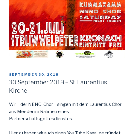
POSTED
SEPTEMBER 30, 2018
ON
30 September 2018 – St. Laurentius
Kirche
Wir – der NENO-Chor – singen mit dem Laurentius Chor
aus Meeder im Rahmen eines
Partnerschaftsgottesdienstes.
Hier zu haben wir auch einen You Tube Kanal gegründet.