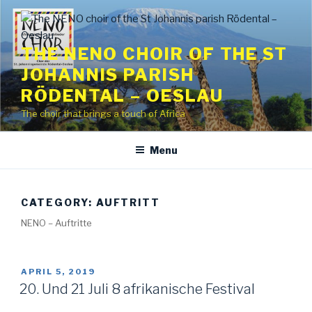
Skip
to
content
THE NENO CHOIR OF THE ST
JOHANNIS PARISH
RÖDENTAL – OESLAU
The choir that brings a touch of Africa
Menu
CATEGORY:
AUFTRITT
NENO – Auftritte
POSTED
APRIL 5, 2019
ON
20. Und 21 Juli 8 afrikanische Festival