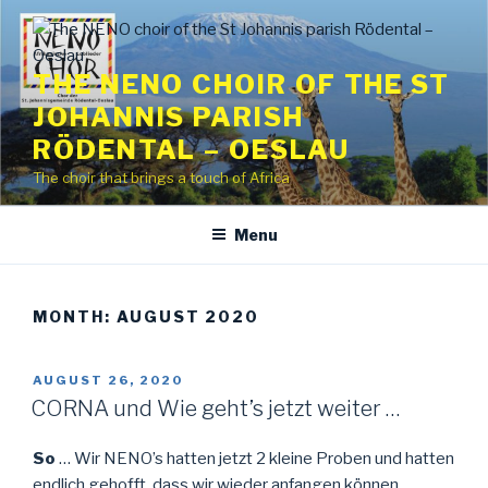
Skip
to
content
THE NENO CHOIR OF THE ST
JOHANNIS PARISH
RÖDENTAL – OESLAU
The choir that brings a touch of Africa
Menu
MONTH:
AUGUST 2020
POSTED
AUGUST 26, 2020
ON
CORNA und Wie geht’s jetzt weiter …
So
… Wir NENO’s hatten jetzt 2 kleine Proben und hatten
endlich gehofft, dass wir wieder anfangen können.