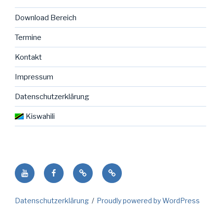
Download Bereich
Termine
Kontakt
Impressum
Datenschutzerklärung
Kiswahili
Youtube
facebook
NENO
Kiswahili
Seite
in
Datenschutzerklärung
Proudly powered by WordPress
der
Gemeinde