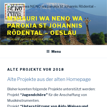
Skip
to
content
MSHAURI WA NENO WA
PAROKIA ST JOHANNIS
RÖDENTAL – OESLAU
Kiraya inayoleta kugusa Afrika
Menu
ALTE PROJEKTE VOR 2018
Alte Projekte aus der alten Homepage
Bisher konnten folgende Projekte unterstützt werden:
Projekt
“Jugendchöre”
für die Anschaffung von
Musikinstrumenten.
Projekt
“Unterstützung von Aids-Waisen und